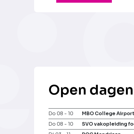
Open dagen
Do 08 - 10
MBO College Airpor
Do 08 - 10
SVO vakopleiding f