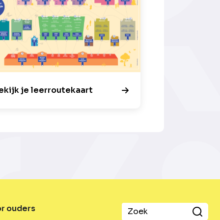
ekijk je leerroutekaart
or ouders