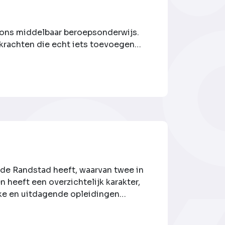
 ons middelbaar beroeps­onderwijs.
krachten die echt iets toevoegen
ns om zich persoonlijk te
hun talenten, in hun drijfveren. Onze
n de Randstad heeft, waarvan twee in
 heeft een overzichtelijk karakter,
leuke en uitdagende opleidingen
voor op beroepen die er toe doen!