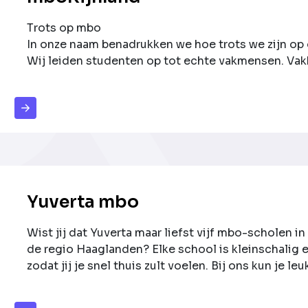
Trots op mbo
In onze naam benadrukken we hoe trots we zijn op
Wij leiden studenten op tot echte vakmensen. Vak
aan onze omgeving. Ook geven we studenten de ka
ontwikkelen. Wij geloven in hun mogelijkheden, in 
studenten hebben de toekomst.
Yuverta mbo
Wist jij dat Yuverta maar liefst vijf mbo-scholen i
de regio Haaglanden? Elke school is kleinschalig en
zodat jij je snel thuis zult voelen. Bij ons kun je 
volgen in een duurzame omgeving. We bereiden je 