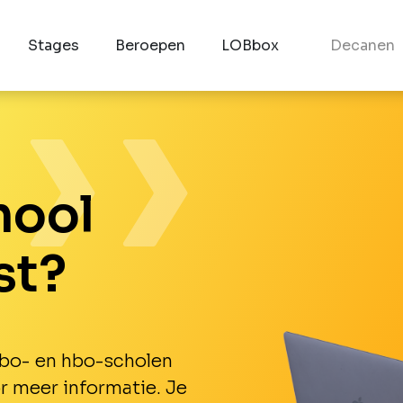
Stages
Beroepen
LOBbox
Decanen
hool
st?
 mbo- en hbo-scholen
or meer informatie. Je