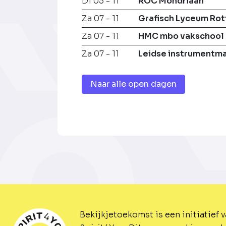
Di 03 - 11
ROC Mondriaan
Za 07 - 11
Grafisch Lyceum Ro
Za 07 - 11
HMC mbo vakschool
Za 07 - 11
Leidse instrumentm
Naar alle open dagen
Bekijkjetoekomst is een initiatief 