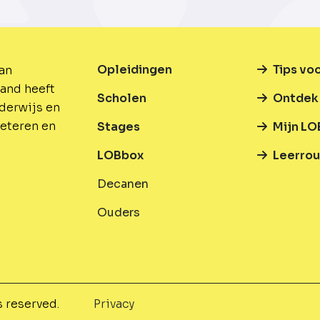
Opleidingen
Tips vo
van
and heeft
Scholen
Ontdek 
nderwijs en
beteren en
Stages
Mijn LO
LOBbox
Leerrou
Decanen
Ouders
s reserved.
Privacy