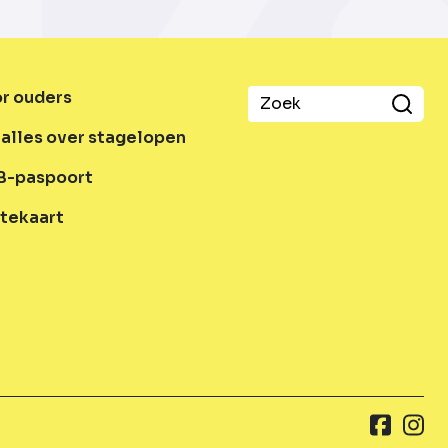
or ouders
alles over stagelopen
B-paspoort
tekaart