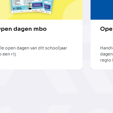
pen dagen mbo
Ope
lle open dagen van dit schooljaar
Handig
 een rij.
dagen
regio