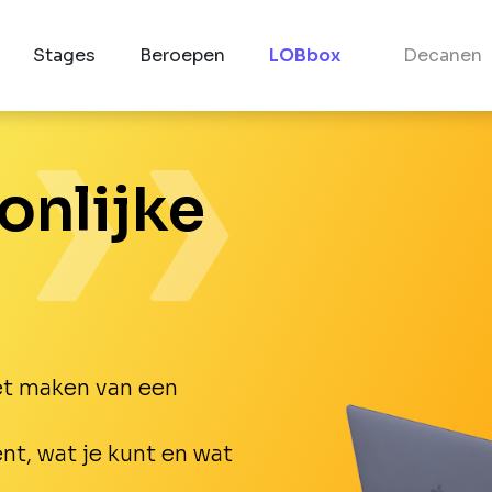
Stages
Beroepen
LOBbox
Decanen
onlijke
het maken van een
nt, wat je kunt en wat