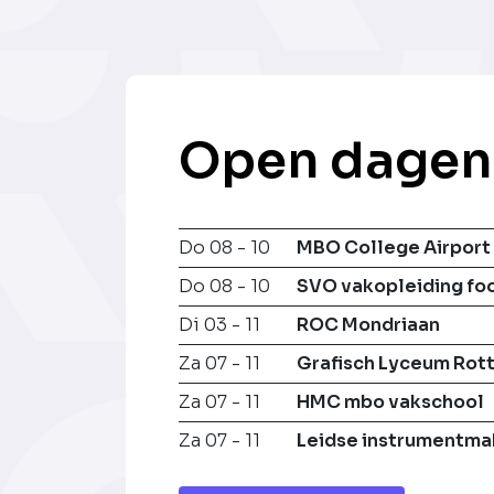
Open dagen
Do 08 - 10
MBO College Airport
Do 08 - 10
SVO vakopleiding fo
Di 03 - 11
ROC Mondriaan
Za 07 - 11
Grafisch Lyceum Rot
Za 07 - 11
HMC mbo vakschool
Za 07 - 11
Leidse instrumentma