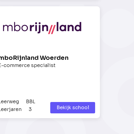
mboRijnland Woerden
E-commerce specialist
Leerweg
BBL
Bekijk school
Leerjaren
3