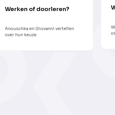
W
Werken of doorleren?
W
Anouschka en Giovanni vertellen
o
over hun keuze.