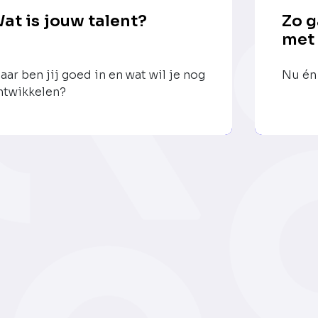
at is jouw talent?
Zo g
met
aar ben jij goed in en wat wil je nog
Nu én 
ntwikkelen?