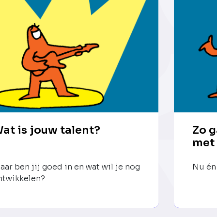
at is jouw talent?
Zo g
met
aar ben jij goed in en wat wil je nog
Nu én 
ntwikkelen?