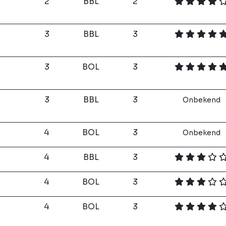
n
2
BBL
2
3
BBL
3
3
BOL
3
3
BBL
3
Onbekend
4
BOL
3
Onbekend
4
BBL
3
4
BOL
3
4
BOL
3