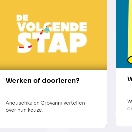
W
Werken of doorleren?
W
Anouschka en Giovanni vertellen
o
over hun keuze.