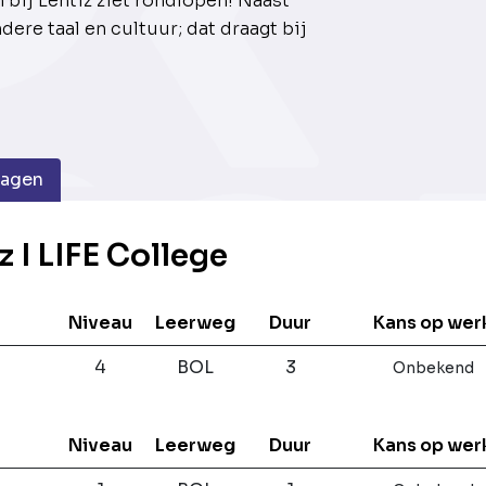
n bij Lentiz ziet rondlopen! Naast
ndere taal en cultuur; dat draagt bij
dagen
z I LIFE College
Niveau
Leerweg
Duur
Kans op wer
4
BOL
3
Onbekend
Niveau
Leerweg
Duur
Kans op wer