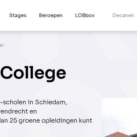
Stages
Beroepen
LOBbox
Decanen
ge
E College
o-scholen in Schiedam,
arendrecht en
dan 25 groene opleidingen kunt