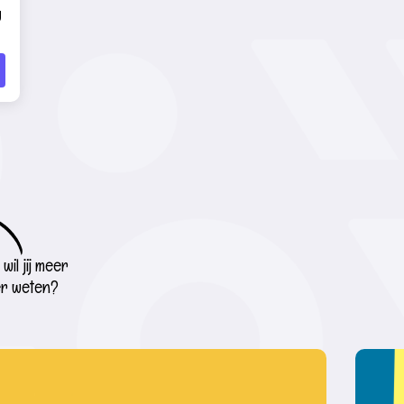
g
wil jij meer
r weten?