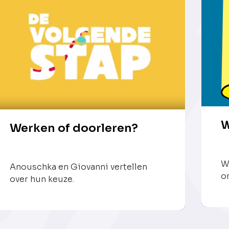
W
Werken of doorleren?
W
Anouschka en Giovanni vertellen
o
over hun keuze.