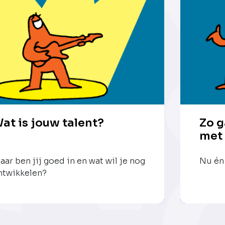
at is jouw talent?
Zo g
met
aar ben jij goed in en wat wil je nog
Nu én 
ntwikkelen?