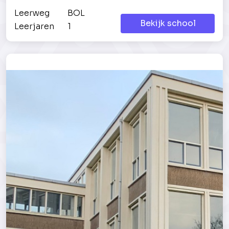
Leerweg
BOL
Bekijk school
Leerjaren
1