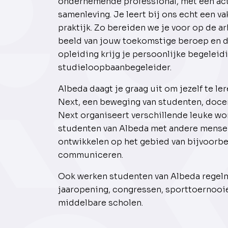
ondernemende professional, met een act
samenleving. Je leert bij ons echt een va
praktijk. Zo bereiden we je voor op de a
beeld van jouw toekomstige beroep en d
opleiding krijg je persoonlijke begeleid
studieloopbaanbegeleider.
Albeda daagt je graag uit om jezelf te l
Next, een beweging van studenten, docen
Next organiseert verschillende leuke wor
studenten van Albeda met andere mensen
ontwikkelen op het gebied van bijvoorb
communiceren.
Ook werken studenten van Albeda regelma
jaaropening, congressen, sporttoernooie
middelbare scholen.