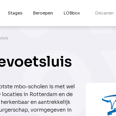
Stages
Beroepen
LOBbox
Decanen
sluis
evoetsluis
ootste mbo-scholen is met wel
9 locaties in Rotterdam en de
 herkenbaar en aantrekkelijk
urgerschap, vormgegeven in