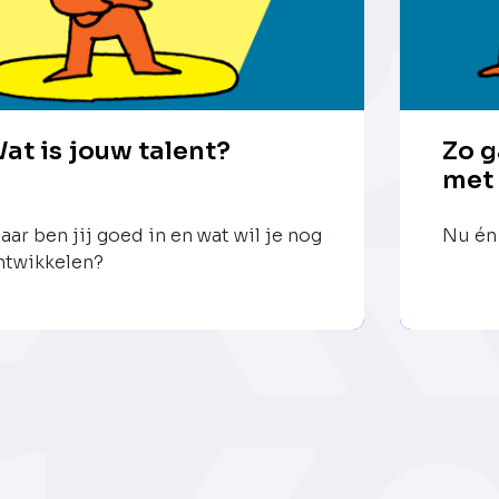
at is jouw talent?
Zo g
met
aar ben jij goed in en wat wil je nog
Nu én 
ntwikkelen?