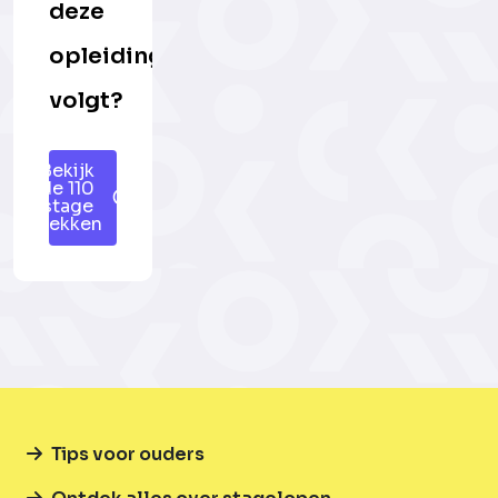
deze
opleiding
volgt?
Bekijk
de 110
stage
plekken
Tips voor ouders