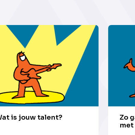
at is jouw talent?
Zo g
met