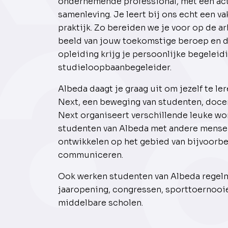
ondernemende professional, met een act
samenleving. Je leert bij ons echt een va
praktijk. Zo bereiden we je voor op de a
beeld van jouw toekomstige beroep en d
opleiding krijg je persoonlijke begeleid
studieloopbaanbegeleider.
Albeda daagt je graag uit om jezelf te l
Next, een beweging van studenten, docen
Next organiseert verschillende leuke wor
studenten van Albeda met andere mensen
ontwikkelen op het gebied van bijvoorb
communiceren.
Ook werken studenten van Albeda regelma
jaaropening, congressen, sporttoernooie
middelbare scholen.