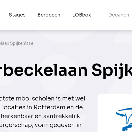
Stages
Beroepen
LOBbox
Decanen
laan Spijkenisse
beckelaan Spij
ootste mbo-scholen is met wel
9 locaties in Rotterdam en de
 herkenbaar en aantrekkelijk
urgerschap, vormgegeven in