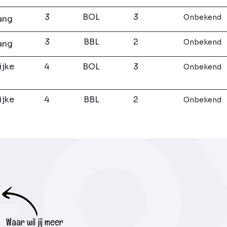
3
BOL
3
Onbekend
ang
3
BBL
2
Onbekend
ang
ijke
4
BOL
3
Onbekend
ijke
4
BBL
2
Onbekend
Waar wil jij meer